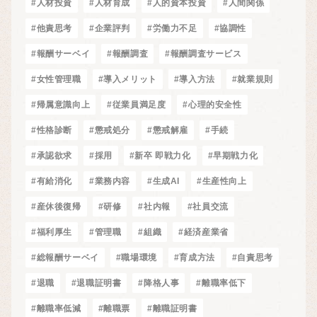
#人材投資
#人材育成
#人的資本投資
#人間関係
#他責思考
#企業評判
#労働力不足
#協調性
#報酬サーベイ
#報酬調査
#報酬調査サービス
#女性管理職
#導入メリット
#導入方法
#就業規則
#帰属意識向上
#従業員満足度
#心理的安全性
#性格診断
#懲戒処分
#懲戒解雇
#手続
#承認欲求
#採用
#新卒 即戦力化
#早期戦力化
#有給消化
#業務内容
#生成AI
#生産性向上
#産休後復帰
#研修
#社内報
#社員交流
#福利厚生
#管理職
#組織
#経済産業省
#総報酬サーベイ
#職場環境
#育成方法
#自責思考
#退職
#退職証明書
#降格人事
#離職率低下
#離職率低減
#離職票
#離職証明書