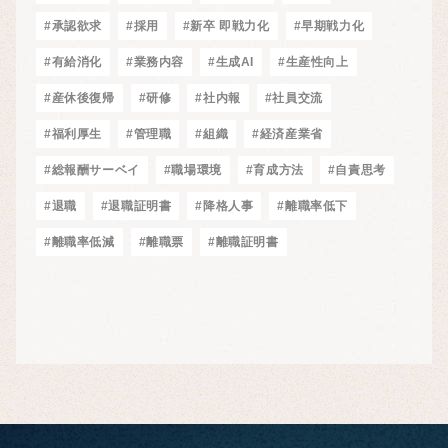
#承認欲求
#採用
#新卒 即戦力化
#早期戦力化
#有給消化
#業務内容
#生成AI
#生産性向上
#産休後復帰
#研修
#社内報
#社員交流
#福利厚生
#管理職
#組織
#経済産業省
#総報酬サーベイ
#職場環境
#育成方法
#自責思考
#退職
#退職証明書
#降格人事
#離職率低下
#離職率低減
#離職票
#離職証明書