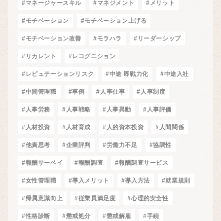
#マネージャースキル
#マネジメント
#メリット
#モチベーション
#モチベーション上げる
#モチベーション改善
#モラハラ
#リーダーシップ
#リカレント
#レコグニション
#レピュテーションリスク
#中途 即戦力化
#中途入社
#中間管理職
#事例
#人事仕事
#人事制度
#人事労務
#人事戦略
#人事異動
#人事評価
#人材投資
#人材育成
#人的資本投資
#人間関係
#他責思考
#企業評判
#労働力不足
#協調性
#報酬サーベイ
#報酬調査
#報酬調査サービス
#女性管理職
#導入メリット
#導入方法
#就業規則
#帰属意識向上
#従業員満足度
#心理的安全性
#性格診断
#懲戒処分
#懲戒解雇
#手続