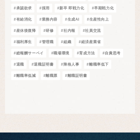
#承認欲求
#採用
#新卒 即戦力化
#早期戦力化
#有給消化
#業務内容
#生成AI
#生産性向上
#産休後復帰
#研修
#社内報
#社員交流
#福利厚生
#管理職
#組織
#経済産業省
#総報酬サーベイ
#職場環境
#育成方法
#自責思考
#退職
#退職証明書
#降格人事
#離職率低下
#離職率低減
#離職票
#離職証明書