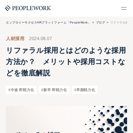
エンプロイーサクセスHRプラットフォーム「PeopleWork」
ブログ
リファラル採用
人材採用
2024.08.07
リファラル採用とはどのような採用
方法か？ メリットや採用コストな
どを徹底解説
#中途 即戦力化
#新卒 即戦力化
#早期戦力化