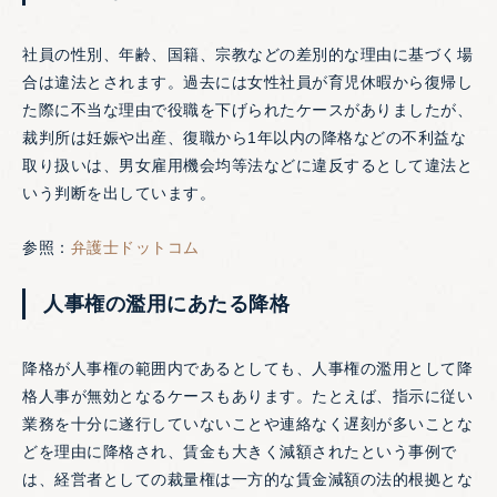
社員の性別、年齢、国籍、宗教などの差別的な理由に基づく場
合は違法とされます。過去には女性社員が育児休暇から復帰し
た際に不当な理由で役職を下げられたケースがありましたが、
裁判所は妊娠や出産、復職から1年以内の降格などの不利益な
取り扱いは、男女雇用機会均等法などに違反するとして違法と
いう判断を出しています。
参照：
弁護士ドットコム
人事権の濫用にあたる降格
降格が人事権の範囲内であるとしても、人事権の濫用として降
格人事が無効となるケースもあります。たとえば、指示に従い
業務を十分に遂行していないことや連絡なく遅刻が多いことな
どを理由に降格され、賃金も大きく減額されたという事例で
は、経営者としての裁量権は一方的な賃金減額の法的根拠とな