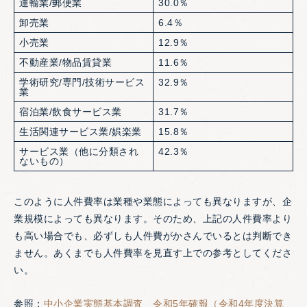
運輸業/郵便業
30.0％
卸売業
6.4％
小売業
12.9％
不動産業/物品賃貸業
11.6％
学術研究/専門/技術サービス
32.9％
業
宿泊業/飲食サービス業
31.7％
生活関連サービス業/娯楽業
15.8％
サービス業（他に分類され
42.3％
ないもの）
このように人件費率は業種や業態によっても異なりますが、企
業規模によっても異なります。そのため、上記の人件費率より
も高い場合でも、必ずしも人件費がかさんでいるとは判断でき
ません。あくまでも人件費率を見直す上での参考としてくださ
い。
参照：
中小企業実態基本調査 令和5年確報（令和4年度決算