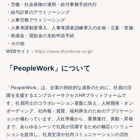
・労働・社会保険の適用・給付事務手続代行
・給与計算のアウトソーシング
・人事労務アウトソーシング
・人事考課制度導入、人事考課者訓練導入の企画・立案・実施
・助成金・奨励金の支給申請手続
・その他
WEBサイト：
https://www.shiodome-sr.jp/
「PeopleWork」について
「PeopleWork」は、企業の持続的な成長のために、社員の活
躍を支援するエンプロイーサクセスHRプラットフォームで
す。社員同士のコラボレーション基盤に加え、人材開発・オン
ボーディング、社内報・賞賛、福利厚生のためのアプリケーシ
ョンが備わっています。入社準備から、業務遂行、異動・昇格
まで、あらゆるシーンで社員が活躍するための幅広いソリュー
ションを提供し、社員交流や社内コミュニケーションの活性