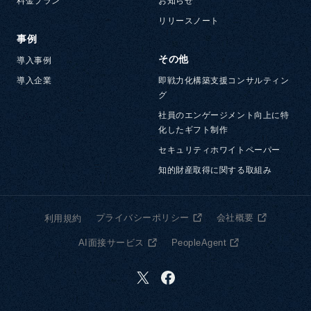
料金プラン
お知らせ
リリースノート
事例
その他
導入事例
導入企業
即戦力化構築支援コンサルティン
グ
社員のエンゲージメント向上に特
化したギフト制作
セキュリティホワイトペーパー
知的財産取得に関する取組み
プライバシーポリシー
会社概要
利用規約
AI面接サービス
PeopleAgent