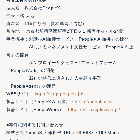
■PeopleX 会社概要
法人名：株式会社PeopleX
代表：橘 大地
資本金：116百万円（資本準備金含む）
所在地： 東京都新宿区西新宿2丁目6-1 新宿住友ビル24階
事業概要：対話型AI面接サービス「PeopleX AI面接」の開発
AIによるマネジメント支援サービス「PeopleX AI上
司」の開発
エンプロイーサクセスHRプラットフォーム
「PeopleWork」の開発
新しい時代に適合した人材紹介事業
「PeopleAgent」の運営
WEBサイト：
https://corp.peoplex.jp/
製品サイト（PeopleX AI面接）：
https://peoplex.jp/
製品サイト（PeopleWork）：
https://v2.peoplework.jp/
■本件に関するお問い合わせ
株式会社PeopleX 広報担当 TEL：03-6683-4199 Mail：