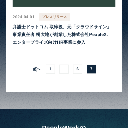
2024.04.01
プレスリリース
弁護士ドットコム 取締役、元「クラウドサイン」
事業責任者 橘大地が創業した株式会社PeopleX、
エンタープライズ向けHR事業に参入
前へ
1
…
6
7
PeopleWorkの