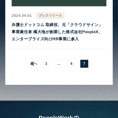
2024.04.01
プレスリリース
弁護士ドットコム 取締役、元「クラウドサイン」
事業責任者 橘大地が創業した株式会社PeopleX、
エンタープライズ向けHR事業に参入
前へ
1
…
6
7
PeopleWorkの