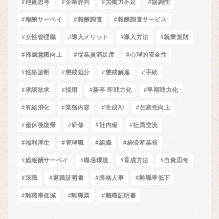
#他責思考
#企業評判
#労働力不足
#協調性
#報酬サーベイ
#報酬調査
#報酬調査サービス
#女性管理職
#導入メリット
#導入方法
#就業規則
#帰属意識向上
#従業員満足度
#心理的安全性
#性格診断
#懲戒処分
#懲戒解雇
#手続
#承認欲求
#採用
#新卒 即戦力化
#早期戦力化
#有給消化
#業務内容
#生成AI
#生産性向上
#産休後復帰
#研修
#社内報
#社員交流
#福利厚生
#管理職
#組織
#経済産業省
#総報酬サーベイ
#職場環境
#育成方法
#自責思考
#退職
#退職証明書
#降格人事
#離職率低下
#離職率低減
#離職票
#離職証明書