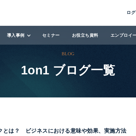
ログ
導入事例
セミナー
お役立ち資料
エンプロイ
BLOG
導入事例
1on1 ブログ一覧
ン
導入企業
ィング
クとは？ ビジネスにおける意味や効果、実施方法