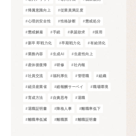
#帰属意識向上
#従業員満足度
#心理的安全性
#性格診断
#懲戒処分
#懲戒解雇
#手続
#承認欲求
#採用
#新卒 即戦力化
#早期戦力化
#有給消化
#業務内容
#生成AI
#生産性向上
#産休後復帰
#研修
#社内報
#社員交流
#福利厚生
#管理職
#組織
#経済産業省
#総報酬サーベイ
#職場環境
#育成方法
#自責思考
#退職
#退職証明書
#降格人事
#離職率低下
#離職率低減
#離職票
#離職証明書