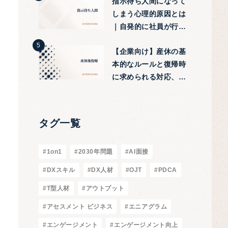
指示待ち人間になって
しまう心理的原因とは
｜自発的に社員が行動
する改善tips
【企業向け】産休の基
本的なルールと復帰時
に求められる対応、注
意点などを紹介
タグ一覧
#1on1
#2030年問題
#AI面接
#DXスキル
#DX人材
#OJT
#PDCA
#T型人材
#アウトプット
#アセスメント ビジネス
#エニアグラム
#エンゲージメント
#エンゲージメント向上