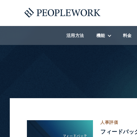
活用方法
機能
料金
機能一覧
社内コラボレーショ
人材開発オンボーデ
ラーニングストア
福利厚生
社内報・賞賛
人事評価
フィードバッ