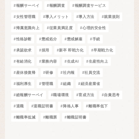
#報酬サーベイ
#報酬調査
#報酬調査サービス
#女性管理職
#導入メリット
#導入方法
#就業規則
#帰属意識向上
#従業員満足度
#心理的安全性
#性格診断
#懲戒処分
#懲戒解雇
#手続
#承認欲求
#採用
#新卒 即戦力化
#早期戦力化
#有給消化
#業務内容
#生成AI
#生産性向上
#産休後復帰
#研修
#社内報
#社員交流
#福利厚生
#管理職
#組織
#経済産業省
#総報酬サーベイ
#職場環境
#育成方法
#自責思考
#退職
#退職証明書
#降格人事
#離職率低下
#離職率低減
#離職票
#離職証明書