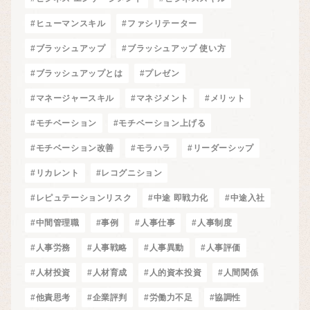
#ヒューマンスキル
#ファシリテーター
#ブラッシュアップ
#ブラッシュアップ 使い方
#ブラッシュアップとは
#プレゼン
#マネージャースキル
#マネジメント
#メリット
#モチベーション
#モチベーション上げる
#モチベーション改善
#モラハラ
#リーダーシップ
#リカレント
#レコグニション
#レピュテーションリスク
#中途 即戦力化
#中途入社
#中間管理職
#事例
#人事仕事
#人事制度
#人事労務
#人事戦略
#人事異動
#人事評価
#人材投資
#人材育成
#人的資本投資
#人間関係
#他責思考
#企業評判
#労働力不足
#協調性