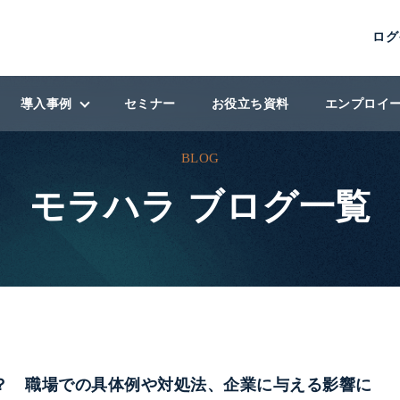
ログ
導入事例
セミナー
お役立ち資料
エンプロイ
BLOG
導入事例
モラハラ ブログ一覧
ン
導入企業
ィング
？ 職場での具体例や対処法、企業に与える影響に