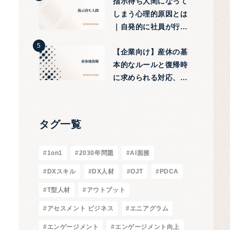
指示待ち人間になって
しまう心理的原因とは
｜自発的に社員が行動
する改善tips
【企業向け】産休の基
本的なルールと復帰時
に求められる対応、注
意点などを紹介
タグ一覧
#1on1
#2030年問題
#AI面接
#DXスキル
#DX人材
#OJT
#PDCA
#T型人材
#アウトプット
#アセスメント ビジネス
#エニアグラム
#エンゲージメント
#エンゲージメント向上