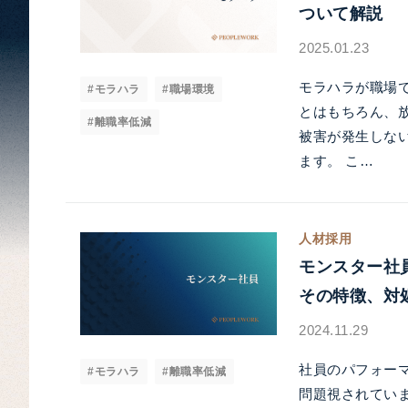
ついて解説
2025.01.23
モラハラが職場
#モラハラ
#職場環境
とはもちろん、
#離職率低減
被害が発生しな
ます。 こ…
人材採用
モンスター社
その特徴、対
2024.11.29
社員のパフォー
#モラハラ
#離職率低減
問題視されてい