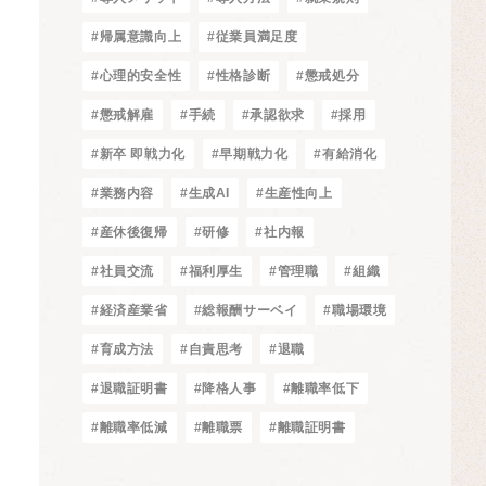
#帰属意識向上
#従業員満足度
#心理的安全性
#性格診断
#懲戒処分
#懲戒解雇
#手続
#承認欲求
#採用
#新卒 即戦力化
#早期戦力化
#有給消化
#業務内容
#生成AI
#生産性向上
#産休後復帰
#研修
#社内報
#社員交流
#福利厚生
#管理職
#組織
#経済産業省
#総報酬サーベイ
#職場環境
#育成方法
#自責思考
#退職
#退職証明書
#降格人事
#離職率低下
#離職率低減
#離職票
#離職証明書