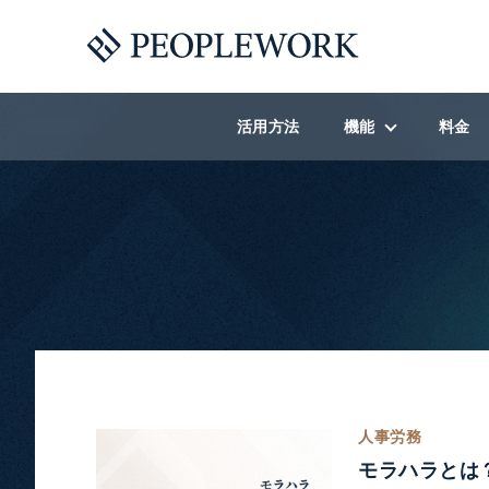
活用方法
機能
料金
機能一覧
社内コラボレーショ
人材開発オンボーデ
ラーニングストア
福利厚生
社内報・賞賛
人事労務
モラハラとは