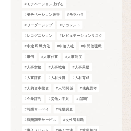
#モチベーション上げる
#モチベーション改善
#モラハラ
#リーダーシップ
#リカレント
#レコグニション
#レピュテーションリスク
#中途 即戦力化
#中途入社
#中間管理職
#事例
#人事仕事
#人事制度
#人事労務
#人事戦略
#人事異動
#人事評価
#人材投資
#人材育成
#人的資本投資
#人間関係
#他責思考
#企業評判
#労働力不足
#協調性
#報酬サーベイ
#報酬調査
#報酬調査サービス
#女性管理職
#導入メリット
#導入方法
#就業規則