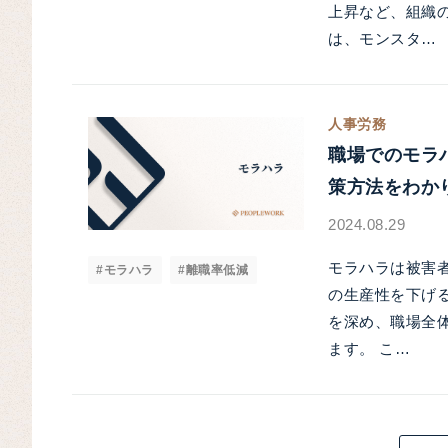
上昇など、組織
は、モンスタ…
人事労務
職場でのモラ
策方法をわか
2024.08.29
モラハラは被害
#モラハラ
#離職率低減
の生産性を下げ
を深め、職場全
ます。 こ…