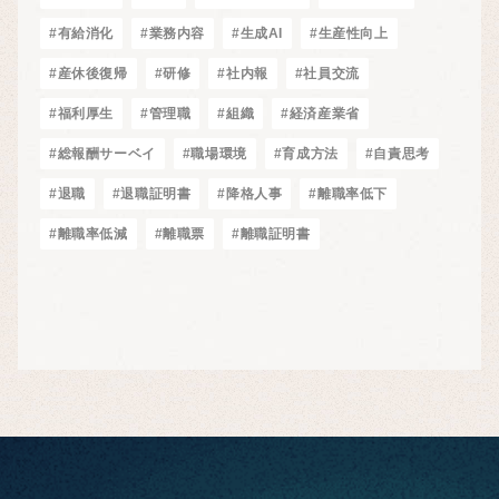
#有給消化
#業務内容
#生成AI
#生産性向上
#産休後復帰
#研修
#社内報
#社員交流
#福利厚生
#管理職
#組織
#経済産業省
#総報酬サーベイ
#職場環境
#育成方法
#自責思考
#退職
#退職証明書
#降格人事
#離職率低下
#離職率低減
#離職票
#離職証明書