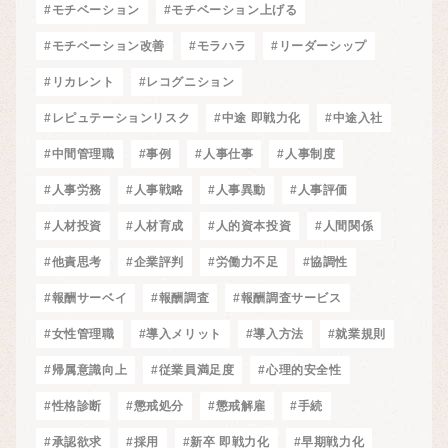
#モチベーション
#モチベーション上げる
#モチベーション改善
#モラハラ
#リーダーシップ
#リカレント
#レコグニション
#レピュテーションリスク
#中途 即戦力化
#中途入社
#中間管理職
#事例
#人事仕事
#人事制度
#人事労務
#人事戦略
#人事異動
#人事評価
#人材投資
#人材育成
#人的資本投資
#人間関係
#他責思考
#企業評判
#労働力不足
#協調性
#報酬サーベイ
#報酬調査
#報酬調査サービス
#女性管理職
#導入メリット
#導入方法
#就業規則
#帰属意識向上
#従業員満足度
#心理的安全性
#性格診断
#懲戒処分
#懲戒解雇
#手続
#承認欲求
#採用
#新卒 即戦力化
#早期戦力化