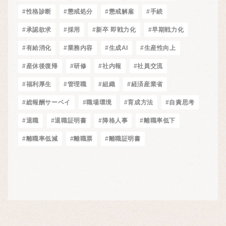
#性格診断
#懲戒処分
#懲戒解雇
#手続
#承認欲求
#採用
#新卒 即戦力化
#早期戦力化
#有給消化
#業務内容
#生成AI
#生産性向上
#産休後復帰
#研修
#社内報
#社員交流
#福利厚生
#管理職
#組織
#経済産業省
#総報酬サーベイ
#職場環境
#育成方法
#自責思考
#退職
#退職証明書
#降格人事
#離職率低下
#離職率低減
#離職票
#離職証明書