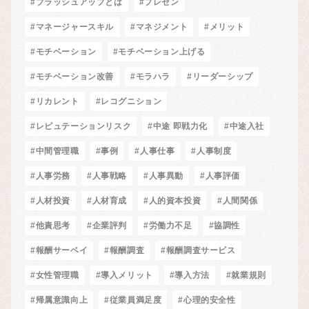
#ブラッシュアップとは
#プレゼン
#マネージャースキル
#マネジメント
#メリット
#モチベーション
#モチベーション上げる
#モチベーション改善
#モラハラ
#リーダーシップ
#リカレント
#レコグニション
#レピュテーションリスク
#中途 即戦力化
#中途入社
#中間管理職
#事例
#人事仕事
#人事制度
#人事労務
#人事戦略
#人事異動
#人事評価
#人材投資
#人材育成
#人的資本投資
#人間関係
#他責思考
#企業評判
#労働力不足
#協調性
#報酬サーベイ
#報酬調査
#報酬調査サービス
#女性管理職
#導入メリット
#導入方法
#就業規則
#帰属意識向上
#従業員満足度
#心理的安全性