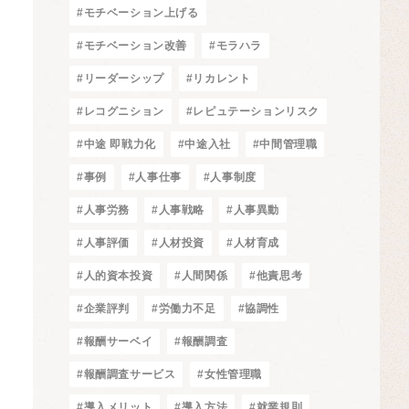
#モチベーション上げる
#モチベーション改善
#モラハラ
#リーダーシップ
#リカレント
#レコグニション
#レピュテーションリスク
#中途 即戦力化
#中途入社
#中間管理職
#事例
#人事仕事
#人事制度
#人事労務
#人事戦略
#人事異動
#人事評価
#人材投資
#人材育成
#人的資本投資
#人間関係
#他責思考
#企業評判
#労働力不足
#協調性
#報酬サーベイ
#報酬調査
#報酬調査サービス
#女性管理職
#導入メリット
#導入方法
#就業規則