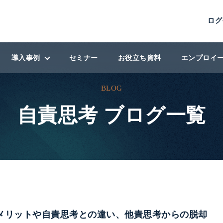
ログ
導入事例
セミナー
お役立ち資料
エンプロイ
BLOG
導入事例
自責思考 ブログ一覧
ン
導入企業
ィング
メリットや自責思考との違い、他責思考からの脱却