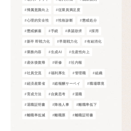
#帰属意識向上
#従業員満足度
#心理的安全性
#性格診断
#懲戒処分
#懲戒解雇
#手続
#承認欲求
#採用
#新卒 即戦力化
#早期戦力化
#有給消化
#業務内容
#生成AI
#生産性向上
#産休後復帰
#研修
#社内報
#社員交流
#福利厚生
#管理職
#組織
#経済産業省
#総報酬サーベイ
#職場環境
#育成方法
#自責思考
#退職
#退職証明書
#降格人事
#離職率低下
#離職率低減
#離職票
#離職証明書