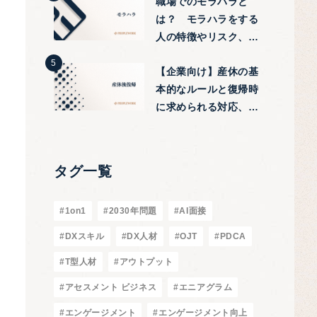
職場でのモラハラと
は？ モラハラをする
人の特徴やリスク、対
策方法をわかりやすく
【企業向け】産休の基
紹介
本的なルールと復帰時
に求められる対応、注
意点などを紹介
タグ一覧
#1on1
#2030年問題
#AI面接
#DXスキル
#DX人材
#OJT
#PDCA
#T型人材
#アウトプット
#アセスメント ビジネス
#エニアグラム
#エンゲージメント
#エンゲージメント向上