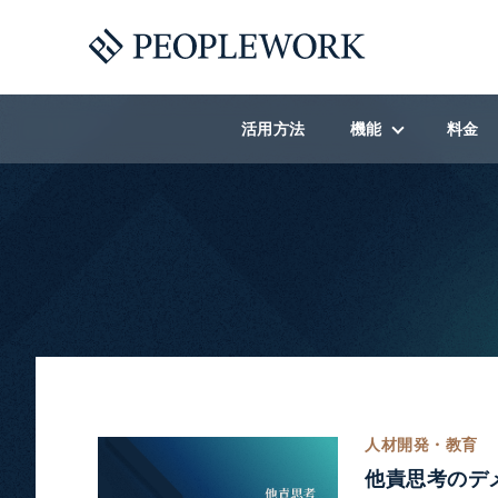
活用方法
機能
料金
機能一覧
社内コラボレーショ
人材開発オンボーデ
ラーニングストア
福利厚生
社内報・賞賛
人材開発・教育
他責思考のデ