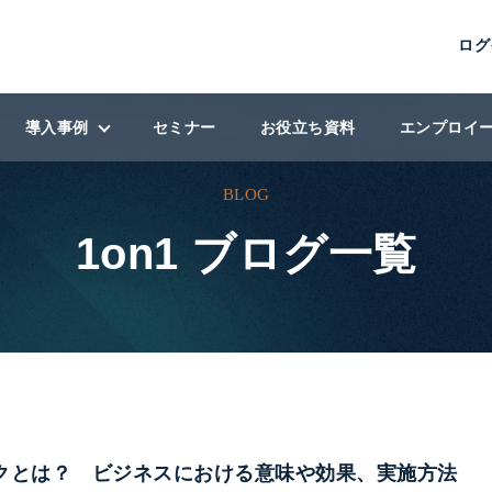
ログ
導入事例
セミナー
お役立ち資料
エンプロイ
BLOG
導入事例
1on1 ブログ一覧
ン
導入企業
ィング
クとは？ ビジネスにおける意味や効果、実施方法