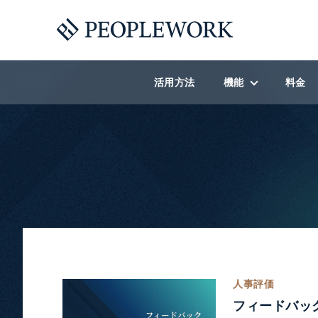
活用方法
機能
料金
機能一覧
社内コラボレーショ
人材開発オンボーデ
ラーニングストア
福利厚生
社内報・賞賛
人事評価
フィードバッ