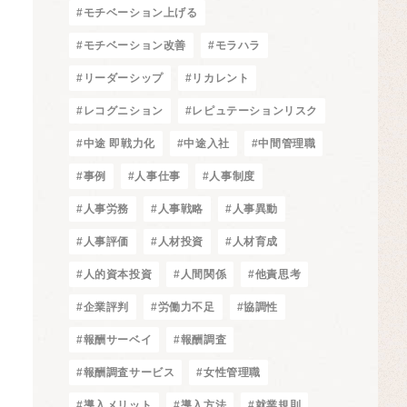
#モチベーション上げる
#モチベーション改善
#モラハラ
#リーダーシップ
#リカレント
#レコグニション
#レピュテーションリスク
#中途 即戦力化
#中途入社
#中間管理職
#事例
#人事仕事
#人事制度
#人事労務
#人事戦略
#人事異動
#人事評価
#人材投資
#人材育成
#人的資本投資
#人間関係
#他責思考
#企業評判
#労働力不足
#協調性
#報酬サーベイ
#報酬調査
#報酬調査サービス
#女性管理職
#導入メリット
#導入方法
#就業規則