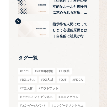
【企業向け】産休の基
本的なルールと復帰時
に求められる対応、注
意点などを紹介
指示待ち人間になって
しまう心理的原因とは
｜自発的に社員が行動
する改善tips
タグ一覧
#1on1
#2030年問題
#AI面接
#DXスキル
#DX人材
#OJT
#PDCA
#T型人材
#アウトプット
#アセスメント ビジネス
#エニアグラム
#エンゲージメント
#エンゲージメント向上