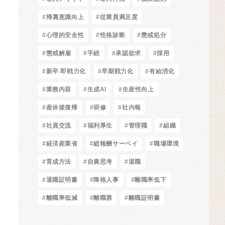
#帰属意識向上
#従業員満足度
#心理的安全性
#性格診断
#懲戒処分
#懲戒解雇
#手続
#承認欲求
#採用
#新卒 即戦力化
#早期戦力化
#有給消化
#業務内容
#生成AI
#生産性向上
#産休後復帰
#研修
#社内報
#社員交流
#福利厚生
#管理職
#組織
#経済産業省
#総報酬サーベイ
#職場環境
#育成方法
#自責思考
#退職
#退職証明書
#降格人事
#離職率低下
#離職率低減
#離職票
#離職証明書