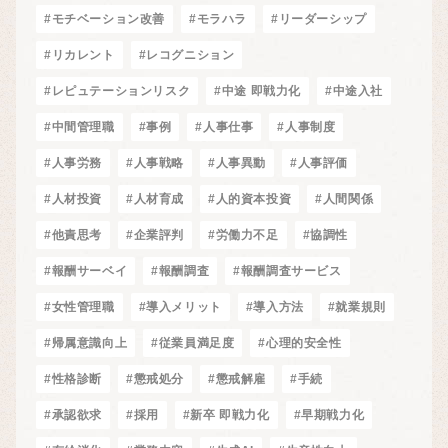
#モチベーション改善
#モラハラ
#リーダーシップ
#リカレント
#レコグニション
#レピュテーションリスク
#中途 即戦力化
#中途入社
#中間管理職
#事例
#人事仕事
#人事制度
#人事労務
#人事戦略
#人事異動
#人事評価
#人材投資
#人材育成
#人的資本投資
#人間関係
#他責思考
#企業評判
#労働力不足
#協調性
#報酬サーベイ
#報酬調査
#報酬調査サービス
#女性管理職
#導入メリット
#導入方法
#就業規則
#帰属意識向上
#従業員満足度
#心理的安全性
#性格診断
#懲戒処分
#懲戒解雇
#手続
#承認欲求
#採用
#新卒 即戦力化
#早期戦力化