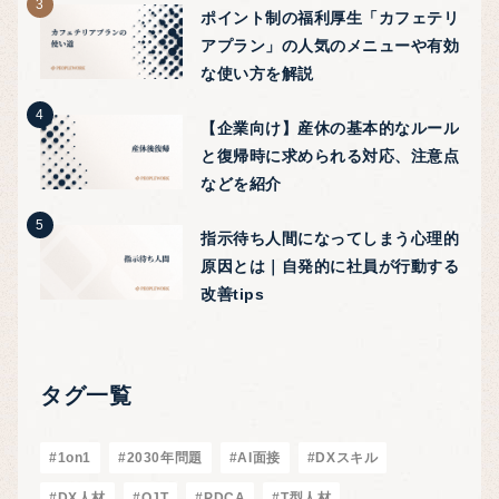
ポイント制の福利厚生「カフェテリ
アプラン」の人気のメニューや有効
な使い方を解説
【企業向け】産休の基本的なルール
と復帰時に求められる対応、注意点
などを紹介
指示待ち人間になってしまう心理的
原因とは｜自発的に社員が行動する
改善tips
タグ一覧
#1on1
#2030年問題
#AI面接
#DXスキル
#DX人材
#OJT
#PDCA
#T型人材