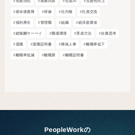
#有給消化
#業務内容
#生成AI
#生産性向上
#産休後復帰
#研修
#社内報
#社員交流
#福利厚生
#管理職
#組織
#経済産業省
#総報酬サーベイ
#職場環境
#育成方法
#自責思考
#退職
#退職証明書
#降格人事
#離職率低下
#離職率低減
#離職票
#離職証明書
PeopleWorkの