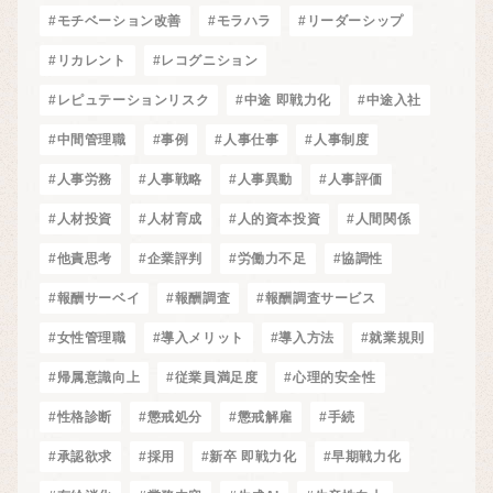
#モチベーション改善
#モラハラ
#リーダーシップ
#リカレント
#レコグニション
#レピュテーションリスク
#中途 即戦力化
#中途入社
#中間管理職
#事例
#人事仕事
#人事制度
#人事労務
#人事戦略
#人事異動
#人事評価
#人材投資
#人材育成
#人的資本投資
#人間関係
#他責思考
#企業評判
#労働力不足
#協調性
#報酬サーベイ
#報酬調査
#報酬調査サービス
#女性管理職
#導入メリット
#導入方法
#就業規則
#帰属意識向上
#従業員満足度
#心理的安全性
#性格診断
#懲戒処分
#懲戒解雇
#手続
#承認欲求
#採用
#新卒 即戦力化
#早期戦力化