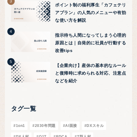
ポイント制の福利厚生「カフェテリ
アプラン」の人気のメニューや有効
な使い方を解説
指示待ち人間になってしまう心理的
原因とは｜自発的に社員が行動する
改善tips
【企業向け】産休の基本的なルール
と復帰時に求められる対応、注意点
などを紹介
タグ一覧
#1on1
#2030年問題
#AI面接
#DXスキル
#DX人材
#OJT
#PDCA
#T型人材