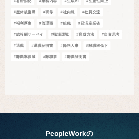
#有給消化
#業務内容
#生成AI
#生産性向上
#産休後復帰
#研修
#社内報
#社員交流
#福利厚生
#管理職
#組織
#経済産業省
#総報酬サーベイ
#職場環境
#育成方法
#自責思考
#退職
#退職証明書
#降格人事
#離職率低下
#離職率低減
#離職票
#離職証明書
PeopleWorkの