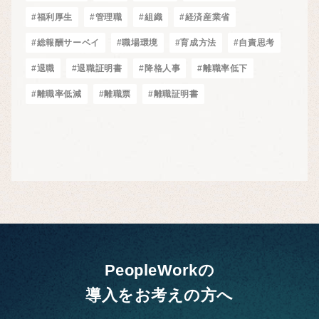
#福利厚生
#管理職
#組織
#経済産業省
#総報酬サーベイ
#職場環境
#育成方法
#自責思考
#退職
#退職証明書
#降格人事
#離職率低下
#離職率低減
#離職票
#離職証明書
PeopleWorkの
導入をお考えの方へ