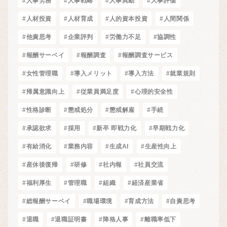
#人事労務
#人事戦略
#人事異動
#人事評価
#人材投資
#人材育成
#人的資本投資
#人間関係
#他責思考
#企業評判
#労働力不足
#協調性
#報酬サーベイ
#報酬調査
#報酬調査サービス
#女性管理職
#導入メリット
#導入方法
#就業規則
#帰属意識向上
#従業員満足度
#心理的安全性
#性格診断
#懲戒処分
#懲戒解雇
#手続
#承認欲求
#採用
#新卒 即戦力化
#早期戦力化
#有給消化
#業務内容
#生成AI
#生産性向上
#産休後復帰
#研修
#社内報
#社員交流
#福利厚生
#管理職
#組織
#経済産業省
#総報酬サーベイ
#職場環境
#育成方法
#自責思考
#退職
#退職証明書
#降格人事
#離職率低下